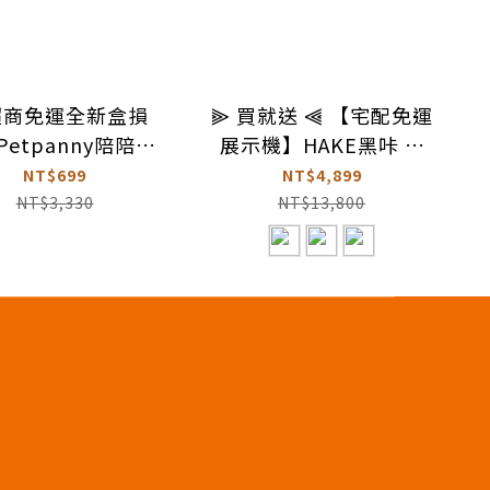
超商免運全新盒損
⫸ 買就送 ⫷ 【宅配免運
Petpanny陪陪你
展示機】HAKE黑咔 AI
滅菌寵物飲水機 |
抗菌自動貓砂機*附除味
NT$699
NT$4,899
觸控PRO
棉一包兩片與集便袋一
NT$3,330
NT$13,800
捲