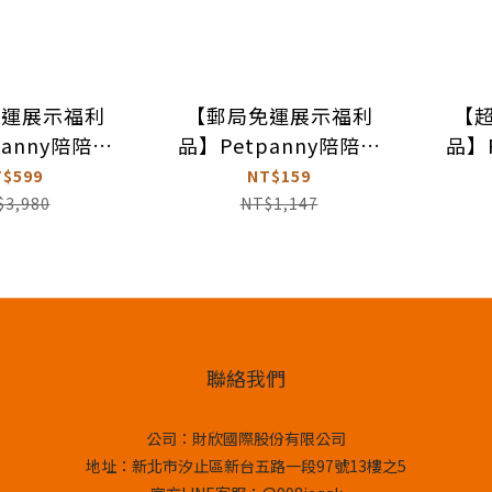
免運展示福利
【郵局免運展示福利
【
panny陪陪你
品】Petpanny陪陪你
品】
背包 | USB
寵物外出斜背包 | 簡約
循環
T$599
NT$159
環太空艙
小品（些許汙漬痕跡, 不
$3,980
NT$1,147
影響正常使用）
聯絡我們
公司：財欣國際股份有限公司
地址：新北市汐止區新台五路一段97號13樓之5