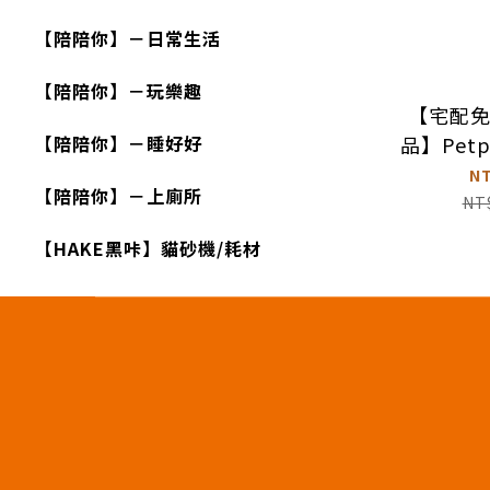
【陪陪你】－日常生活
【陪陪你】－玩樂趣
【宅配
【陪陪你】－睡好好
品】Pet
寵物外出後
N
【陪陪你】－上廁所
循
NT
【HAKE黑咔】貓砂機/耗材