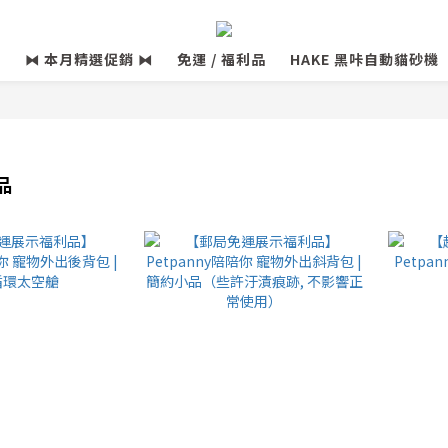
⧓ 本月精選促銷 ⧓
免運 / 福利品
HAKE 黑咔自動貓砂機
品