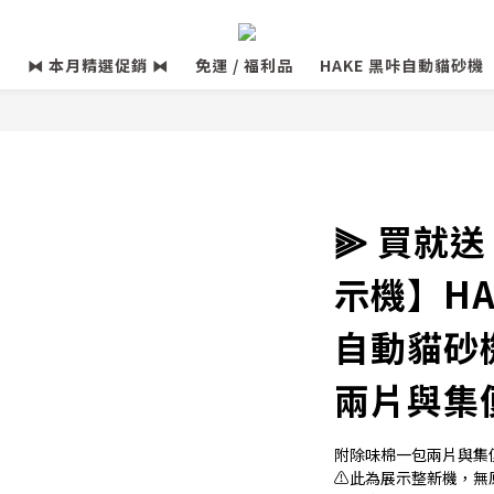
⧓ 本月精選促銷 ⧓
免運 / 福利品
HAKE 黑咔自動貓砂機
⫸ 買就送
示機】HA
自動貓砂
兩片與集
附除味棉一包兩片與集
⚠此為展示整新機，無