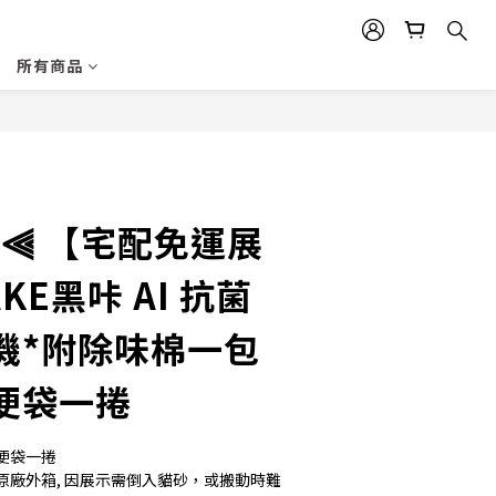
所有商品
立即購買
 ⫷ 【宅配免運展
KE黑咔 AI 抗菌
機*附除味棉一包
便袋一捲
便袋一捲
原廠外箱, 因展示需倒入貓砂，或搬動時難