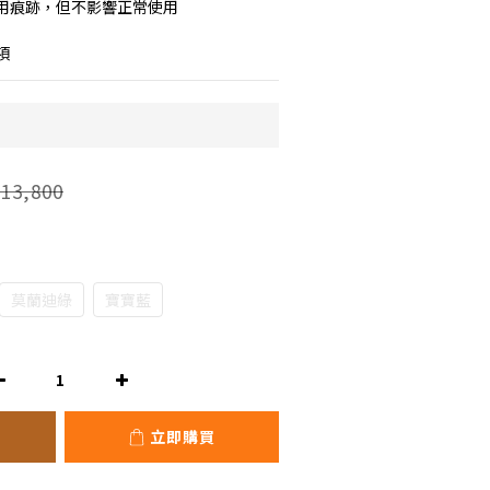
用痕跡，但不影響正常使用
項
13,800
莫蘭迪綠
寶寶藍
立即購買