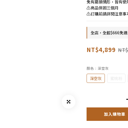
免有磨損情形，皆有使
⚠商品保固三個月
⚠訂購前請詳閱注意事
全店，全館$666免運
NT$4,899
NT$
顏色
: 深空灰
深空灰
蜜桃粉
加入購物車