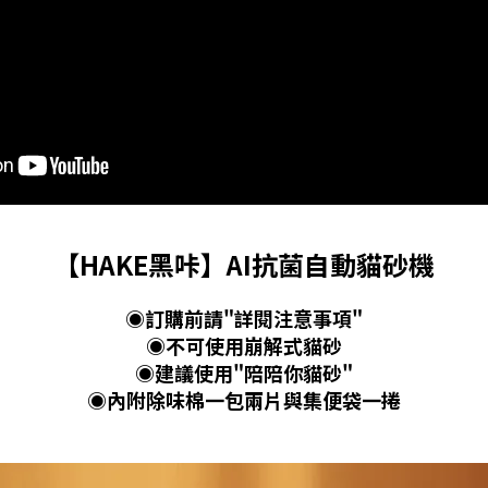
【HAKE黑咔】AI抗菌自動貓砂機
◉訂購前請"詳閱注意事項"
◉不可使用崩解式貓砂
◉建議使用"陪陪你貓砂"
◉內附除味棉一包兩片與集便袋一捲