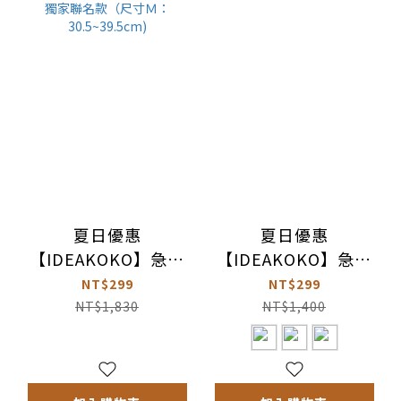
夏日優惠
夏日優惠
【IDEAKOKO】急速
【IDEAKOKO】急速
冰鎮酷涼頸圈-限量西
冰鎮酷涼頸圈（犬/貓
NT$299
NT$299
班牙國家隊獨家聯名款
適用）
NT$1,830
NT$1,400
（尺寸Ｍ：
30.5~39.5cm)