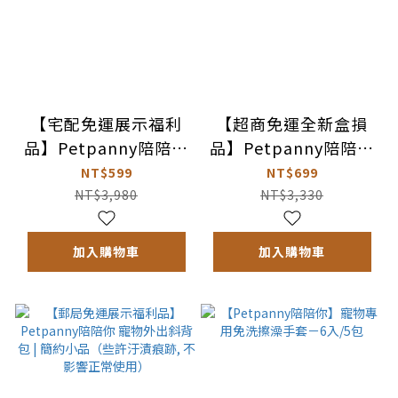
【宅配免運展示福利
【超商免運全新盒損
品】Petpanny陪陪你
品】Petpanny陪陪你
寵物外出後背包 | USB
循環滅菌寵物飲水機 |
NT$599
NT$699
循環太空艙
觸控PRO
NT$3,980
NT$3,330
加入購物車
加入購物車