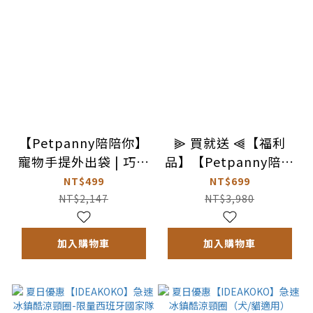
【Petpanny陪陪你】
⫸ 買就送 ⫷【福利
寵物手提外出袋 | 巧克
品】【Petpanny陪陪
力奶茶
你】寵物外出後背包 |
NT$499
NT$699
USB循環太空艙
NT$2,147
NT$3,980
加入購物車
加入購物車