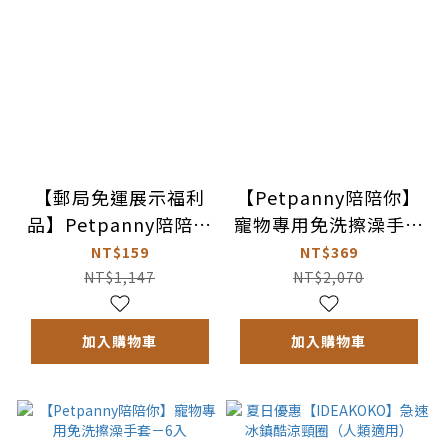
【郵局免運展示福利
【Petpanny陪陪你】
品】Petpanny陪陪你
寵物專用免洗擦澡手套
寵物外出斜背包 | 簡約
－6入/5包
NT$159
NT$369
小品（些許汙漬痕跡,
NT$1,147
NT$2,070
不影響正常使用）
加入購物車
加入購物車