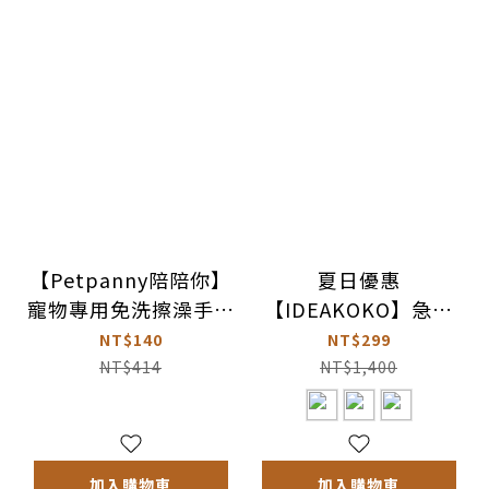
【Petpanny陪陪你】
夏日優惠
寵物專用免洗擦澡手套
【IDEAKOKO】急速
－6入
冰鎮酷涼頸圈（人類適
NT$140
NT$299
用）
NT$414
NT$1,400
加入購物車
加入購物車