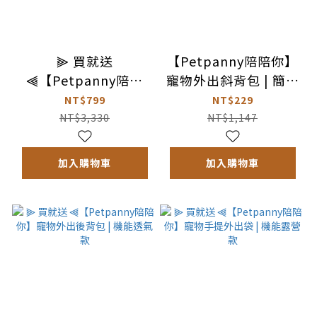
⫸ 買就送
【Petpanny陪陪你】
⫷【Petpanny陪陪
寵物外出斜背包 | 簡約
你】循環滅菌寵物飲水
小品
NT$799
NT$229
機 | 觸控PRO
NT$3,330
NT$1,147
加入購物車
加入購物車