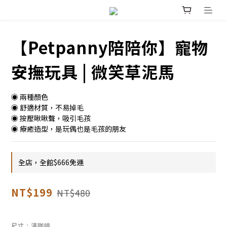
【Petpanny陪陪你】寵物
安撫玩具 | 微笑草泥馬
◉ 兩種顏色
◉ 舒適材質，不易掉毛
◉ 按壓啾啾聲，吸引毛孩
◉ 療癒造型，是玩偶也是毛孩的朋友
全店，全館$666免運
NT$199
NT$480
尺寸
: 淺咖啡