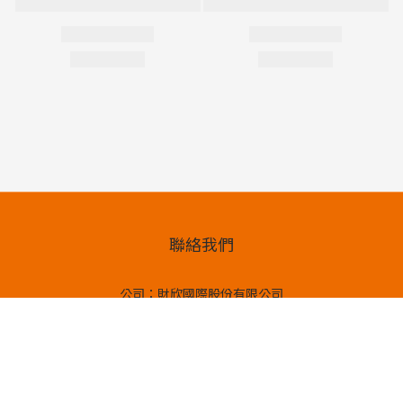
聯絡我們
立即購買
公司：財欣國際股份有限公司
地址：新北市汐止區新台五路一段97號13樓之5
官方LINE客服：@998ieqqk
*本商店支援 Apple Pay、LINE Pay 等電子錢包付款方式*