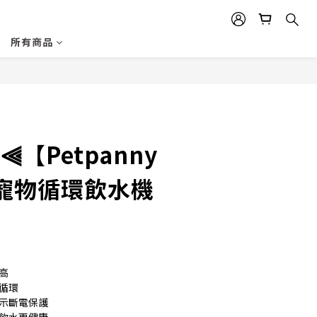
所有商品
立即購買
⫷【Petpanny
寵物循環飲水機
高
循環
提示斷電保護