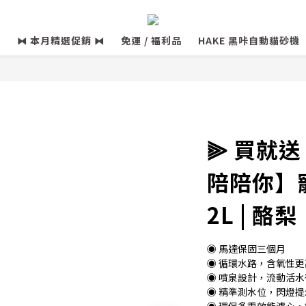
⧓ 本月精選促銷 ⧓
免運 / 福利品
HAKE 黑咔自動貓砂機
⫸ 買就送 
陪陪你】
2L | 酪梨
◉ 馬達保固三個月
◉ 循環水路，含氧性更
◉ 噴泉設計，流動活水
◉ 精準測水位，閃燈